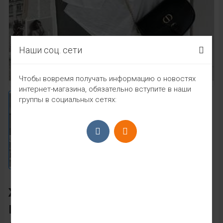
Наши соц. сети
Чтобы вовремя получать информацию о новостях
интернет-магазина, обязательно вступите в наши
группы в социальных сетях:
ЖЕНСКИЙ КОСТЮМ ДВОЙКА В
РАЗМЕР ТКАНЬ: ФРАНЦУЗСКОГО