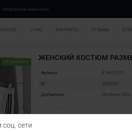
info@odezhda-sadovod.com
КАТАЛОГ
О НАС
КОНТАКТЫ
ОТЗЫВЫ
БЛО
ЖЕНСКИЙ КОСТЮМ РАЗМЕ
09/Июля/2026
Артикул:
414657970
ID:
3023093
Добавлено:
09/Июля/2026
Единый:
Замена:
 соц. сети
42-48
нет
Цвет