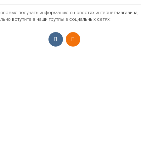
овремя получать информацию о новостях интернет-магазина,
2527₽
льно вступите в наши группы в социальных сетях:
ПРИЁМ ЗАКАЗОВ С 9:00-22:00, ЕЖЕ
Моб.:
+7 (965) 425 55 75
E-mail:
info@sadovodopt.com