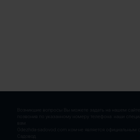
Возникшие вопросы Вы можете задать на нашем сайте
позвонив по указанному номеру телефона: наши специ
вам.
Odezhda-sadovod.com.ком-не является официальным 
Садовод.