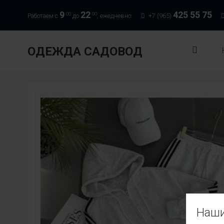
9
22
425 55 75
00
00
Работаем с
до
, ежедневно:
+7 (965)
ОДЕЖДА САДОВОД
Наши