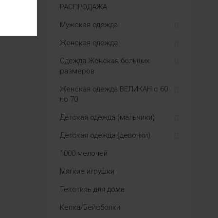
РАСПРОДАЖА
Мужская одежда
Женская одежда
Одежда Женская больших
размеров
Женская одежда ВЕЛИКАН с 60
по 70
Детская одежда (мальчики)
Детская одежда (девочки)
1000 мелочей
Мягкие игрушки
Текстиль для дома
Кепка/Бейсболки