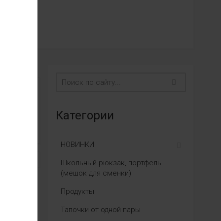
Категории
НОВИНКИ
Школьный рюкзак, портфель
(мешок для сменки)
Продукты
Тапочки от одной пары