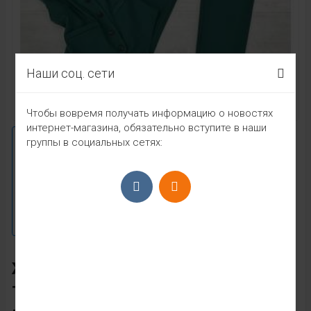
Наши соц. сети
Чтобы вовремя получать информацию о новостях
интернет-магазина, обязательно вступите в наши
группы в социальных сетях:
ЖЕНСКИЙ КОСТЮМ В РАЗМЕР
ТКАНЬ КОСТЮМКА ПОЛНОСТЬЮ