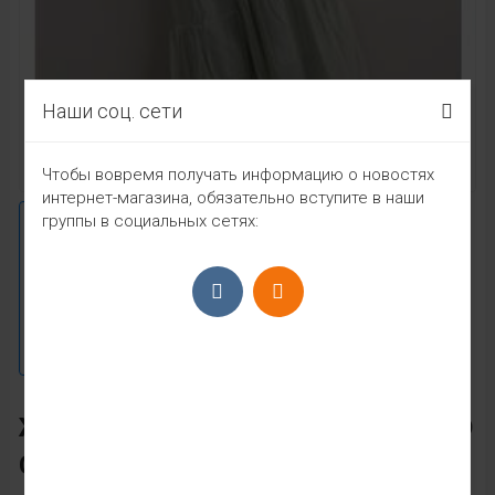
Наши соц. сети
Чтобы вовремя получать информацию о новостях
интернет-магазина, обязательно вступите в наши
группы в социальных сетях:
ЖЕНСКИЙ САРАФАН+РУБАШКА СО
СТРАЗАМИ РАЗМЕР ЕДИНЫЙ 42-