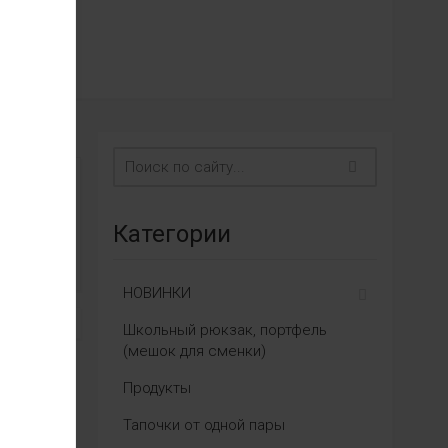
Категории
НОВИНКИ
Школьный рюкзак, портфель
(мешок для сменки)
Продукты
Тапочки от одной пары