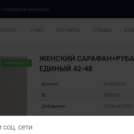
info@odezhda-sadovod.com
КАТАЛОГ
О НАС
КОНТАКТЫ
ОТЗЫВЫ
БЛО
ЖЕНСКИЙ САРАФАН+РУБА
09/Июля/2026
ЕДИНЫЙ 42-48
Артикул:
414657974
ID:
3023107
Добавлено:
09/Июля/2026
 соц. сети
Единый:
Замена: