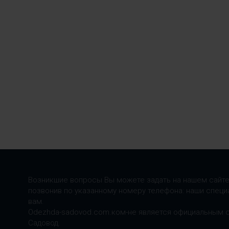
Возникшие вопросы Вы можете задать на нашем сайте
позвонив по указанному номеру телефона: наши специ
вам.
Odezhda-sadovod.com.ком-не является официальным 
Садовод.