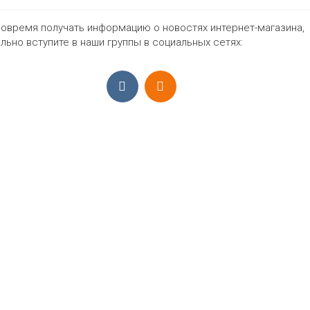
42-48
нет
Цвет
овремя получать информацию о новостях интернет-магазина,
льно вступите в наши группы в социальных сетях:
1995₽
ПРИЁМ ЗАКАЗОВ С 9:00-22:00, ЕЖЕ
Моб.:
+7 (965) 425 55 75
E-mail:
info@sadovodopt.com