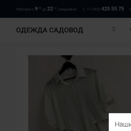
9
22
425 55 75
00
00
Работаем с
до
, ежедневно:
+7 (965)
ОДЕЖДА САДОВОД
Наши