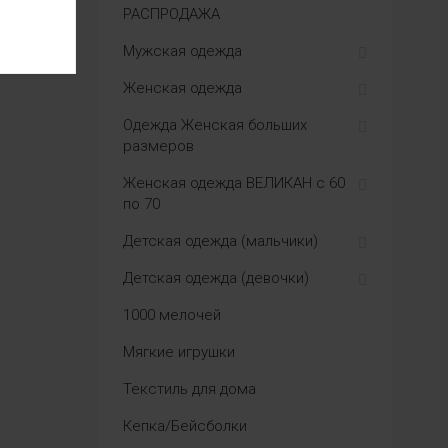
РАСПРОДАЖА
Мужская одежда
Женская одежда
Одежда Женская больших
размеров
Женская одежда ВЕЛИКАН с 60
по 70
Детская одежда (мальчики)
Детская одежда (девочки)
1000 мелочей
Мягкие игрушки
Текстиль для дома
Кепка/Бейсболки