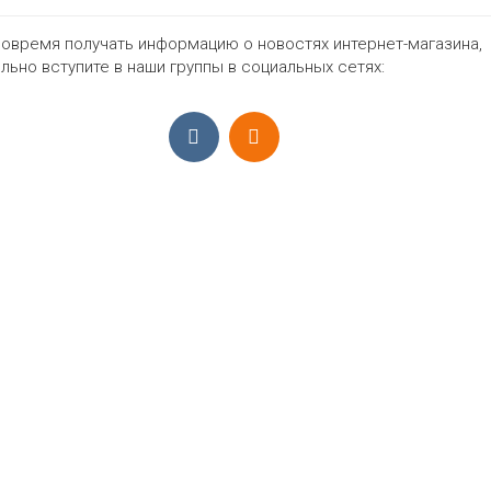
42-48
нет
Цвет
овремя получать информацию о новостях интернет-магазина,
льно вступите в наши группы в социальных сетях:
1995₽
ПРИЁМ ЗАКАЗОВ С 9:00-22:00, ЕЖЕ
Моб.:
+7 (965) 425 55 75
E-mail:
info@sadovodopt.com