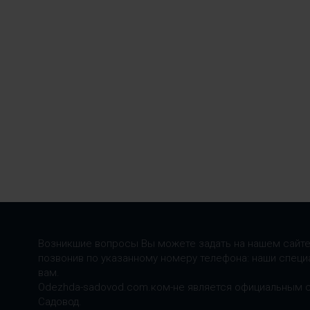
Возникшие вопросы Вы можете задать на нашем сайте
позвонив по указанному номеру телефона: наши специ
вам.
Odezhda-sadovod.com.ком-не является официальным 
Садовод.