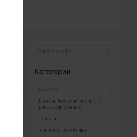
Категории
НОВИНКИ
Школьный рюкзак, портфель
(мешок для сменки)
Продукты
Тапочки от одной пары