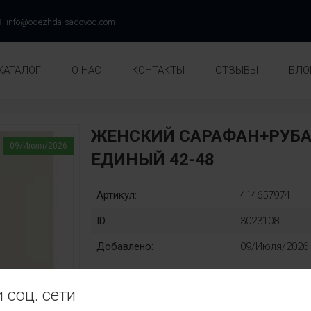
info@odezhda-sadovod.com
КАТАЛОГ
О НАС
КОНТАКТЫ
ОТЗЫВЫ
БЛО
ЖЕНСКИЙ САРАФАН+РУБА
09/Июля/2026
ЕДИНЫЙ 42-48
Артикул:
414657974
ID:
3023108
Добавлено:
09/Июля/2026
 соц. сети
Единый:
Замена: