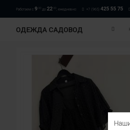
9
22
425 55 75
00
00
Работаем с
до
, ежедневно:
+7 (965)
ОДЕЖДА САДОВОД
Наши