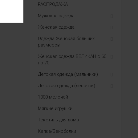
РАСПРОДАЖА
Мужская одежда
Женская одежда
Одежда Женская больших
размеров
Женская одежда ВЕЛИКАН с 60
по 70
Детская одежда (мальчики)
Детская одежда (девочки)
1000 мелочей
Мягкие игрушки
Текстиль для дома
Кепка/Бейсболки