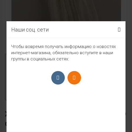
Наши соц. сети
Чтобы вовремя получать информацию о новостях
интернет-магазина, обязательно вступите в наши
группы в социальных сетях:
ЖЕНСКИЙ САРАФАН+РУБАШКА СО
СТРАЗАМИ РАЗМЕР ЕДИНЫЙ 42-