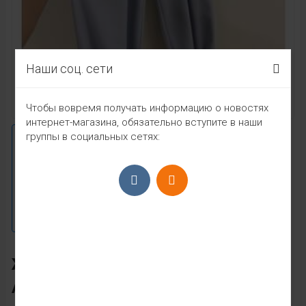
Наши соц. сети
Чтобы вовремя получать информацию о новостях
интернет-магазина, обязательно вступите в наши
группы в социальных сетях:
ЖЕНСКИЕ ЛЕТНИЕ БРЮКИ
АЛАДДИН РАЗМЕРЫ: S40-44 M 44-