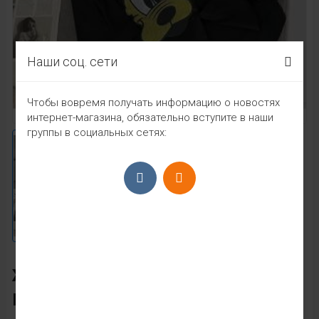
Наши соц. сети
Чтобы вовремя получать информацию о новостях
интернет-магазина, обязательно вступите в наши
группы в социальных сетях:
ЖЕНСКАЯ РУБАШКА ТКАНЬ Х/Б
ЕДИНЫЙ РАЗМЕР (42-50)