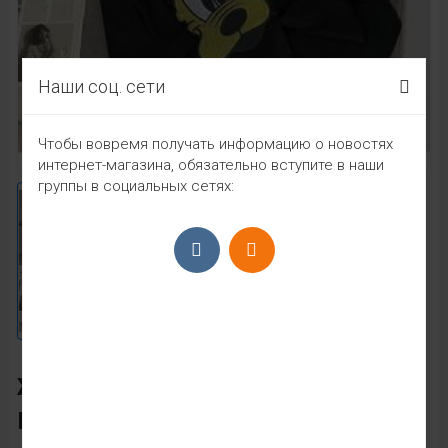
Наши соц. сети
Чтобы вовремя получать информацию о новостях
интернет-магазина, обязательно вступите в наши
группы в социальных сетях:
ЖЕНСКАЯ РУБАШКА ТКАНЬ Х/Б
ЕДИНЫЙ РАЗМЕР (42-50)