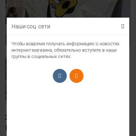
Наши соц. сети
Чтобы вовремя получать информацию о новостях
интернет-магазина, обязательно вступите в наши
группы в социальных сетях:
ЖЕНСКАЯ РУБАШКА ТКАНЬ Х/Б
ЕДИНЫЙ РАЗМЕР (42-50)