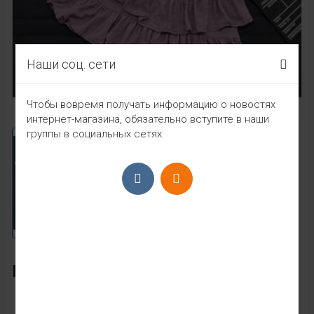
Наши соц. сети
Чтобы вовремя получать информацию о новостях
интернет-магазина, обязательно вступите в наши
группы в социальных сетях:
КОСТЮМ В РАЗМЕР ФАБРИЧНЫЙ
Артикул: