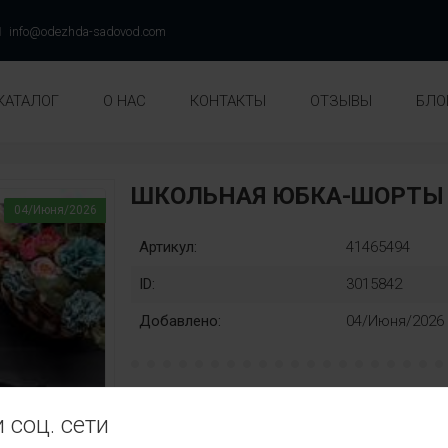
info@odezhda-sadovod.com
КАТАЛОГ
О НАС
КОНТАКТЫ
ОТЗЫВЫ
БЛО
ШКОЛЬНАЯ ЮБКА-ШОРТЫ 
04/Июня/2026
Артикул:
41465494
ID:
3015842
Добавлено:
04/Июня/2026
рост:
Замена:
 соц. сети
134
140
146
152
нет
Цвет
Модел