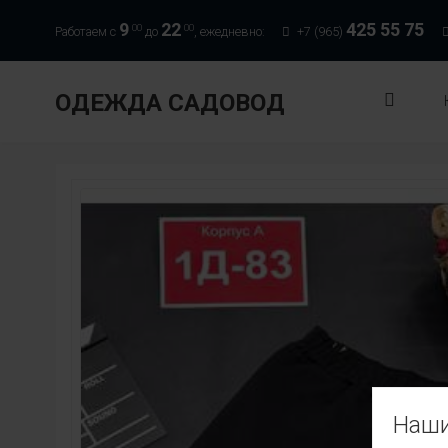
9
22
425 55 75
00
00
Работаем с
до
, ежедневно:
+7 (965)
ОДЕЖДА САДОВОД
Наши