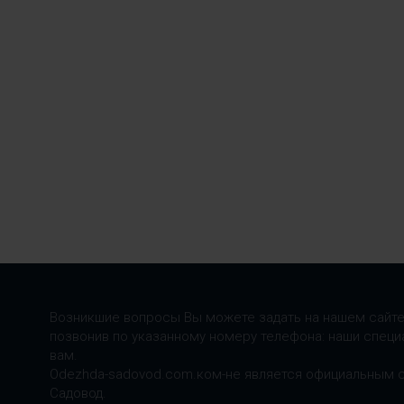
Возникшие вопросы Вы можете задать на нашем сайте
позвонив по указанному номеру телефона: наши специ
вам.
Odezhda-sadovod.com.ком-не является официальным 
Садовод.