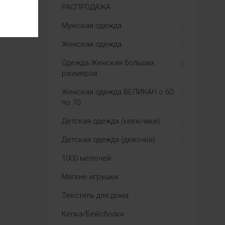
РАСПРОДАЖА
Мужская одежда
Женская одежда
Одежда Женская больших
размеров
Женская одежда ВЕЛИКАН с 60
по 70
Детская одежда (мальчики)
Детская одежда (девочки)
1000 мелочей
Мягкие игрушки
Текстиль для дома
Кепка/Бейсболки