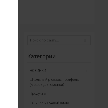
Категории
НОВИНКИ
Школьный рюкзак, портфель
(мешок для сменки)
Продукты
Тапочки от одной пары