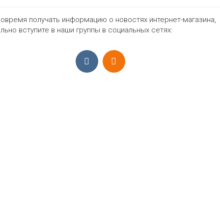
овремя получать информацию о новостях интернет-магазина,
864₽
льно вступите в наши группы в социальных сетях:
ПРИЁМ ЗАКАЗОВ С 9:00-22:00, ЕЖЕ
Моб.:
+7 (965) 425 55 75
E-mail:
info@sadovodopt.com