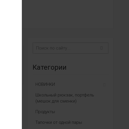
Категории
НОВИНКИ
Школьный рюкзак, портфель
(мешок для сменки)
Продукты
Тапочки от одной пары