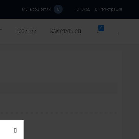
Мы в соц. сетях:
Вход
Регистрация
0
Г
НОВИНКИ
КАК СТАТЬ СП
:
вет