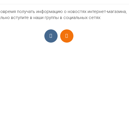
овремя получать информацию о новостях интернет-магазина,
399₽
льно вступите в наши группы в социальных сетях:
ПРИЁМ ЗАКАЗОВ С 9:00-22:00, ЕЖЕ
Моб.:
+7 (965) 425 55 75
E-mail:
info@sadovodopt.com