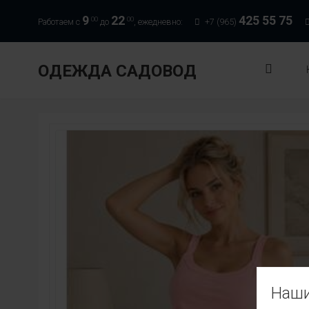
9
22
425 55 75
00
00
Работаем с
до
, ежедневно:
+7 (965)
ОДЕЖДА САДОВОД
Наши