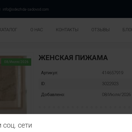
info@odezhda-sadovod.com
КАТАЛОГ
О НАС
КОНТАКТЫ
ОТЗЫВЫ
БЛО
ЖЕНСКАЯ ПИЖАМА
08/Июля/2026
Артикул:
414657919
ID:
3022923
Добавлено:
08/Июля/2026
Раз::
Замена
 соц. сети
54
56
58
60
62
64
нет
Ц