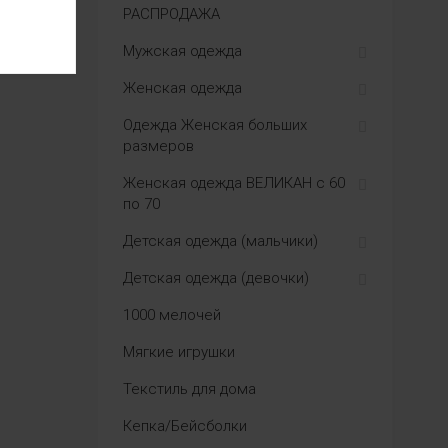
РАСПРОДАЖА
Мужская одежда
Женская одежда
Одежда Женская больших
размеров
Женская одежда ВЕЛИКАН с 60
по 70
Детская одежда (мальчики)
Детская одежда (девочки)
1000 мелочей
Мягкие игрушки
Текстиль для дома
Кепка/Бейсболки