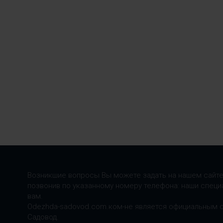
Возникшие вопросы Вы можете задать на нашем сайте
позвонив по указанному номеру телефона: наши специ
вам.
Odezhda-sadovod.com.ком-не является официальным 
Садовод.