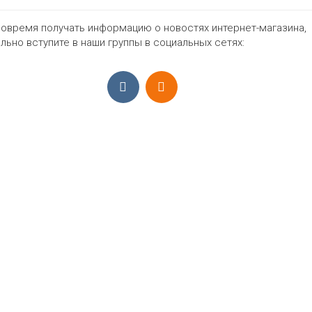
овремя получать информацию о новостях интернет-магазина,
1197₽
льно вступите в наши группы в социальных сетях:
ПРИЁМ ЗАКАЗОВ С 9:00-22:00, ЕЖЕ
Моб.:
+7 (965) 425 55 75
E-mail:
info@sadovodopt.com