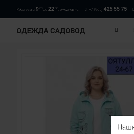
9
22
425 55 75
00
00
Работаем с
до
, ежедневно:
+7 (965)
ОДЕЖДА САДОВОД
Наши