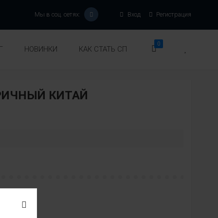
Мы в соц. сетях:
Вход
Регистрация
0
Г
НОВИНКИ
КАК СТАТЬ СП
РИЧНЫЙ КИТАЙ
:
вет