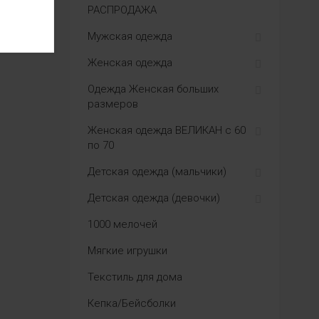
РАСПРОДАЖА
Мужская одежда
Женская одежда
Одежда Женская больших
размеров
Женская одежда ВЕЛИКАН с 60
по 70
Детская одежда (мальчики)
Детская одежда (девочки)
1000 мелочей
Мягкие игрушки
Текстиль для дома
Кепка/Бейсболки