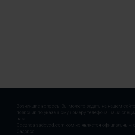
Возникшие вопросы Вы можете задать на нашем сайте
позвонив по указанному номеру телефона: наши специ
вам.
Odezhda-sadovod.com.ком-не является официальным 
Садовод.