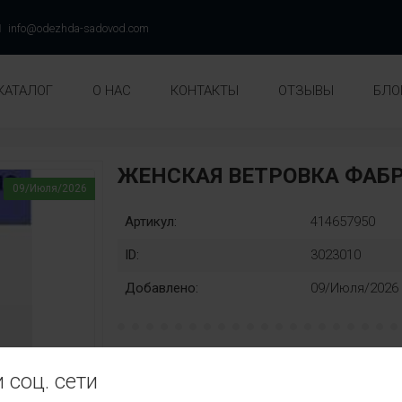
info@odezhda-sadovod.com
КАТАЛОГ
О НАС
КОНТАКТЫ
ОТЗЫВЫ
БЛО
ЖЕНСКАЯ ВЕТРОВКА ФАБ
09/Июля/2026
Артикул:
414657950
ID:
3023010
Добавлено:
09/Июля/2026
Раз::
Замена
 соц. сети
48
50
52
54
56
58
нет
Ц