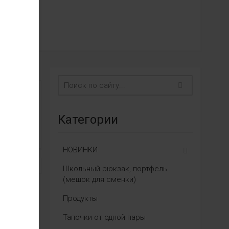
Категории
НОВИНКИ
Школьный рюкзак, портфель
(мешок для сменки)
Продукты
Тапочки от одной пары