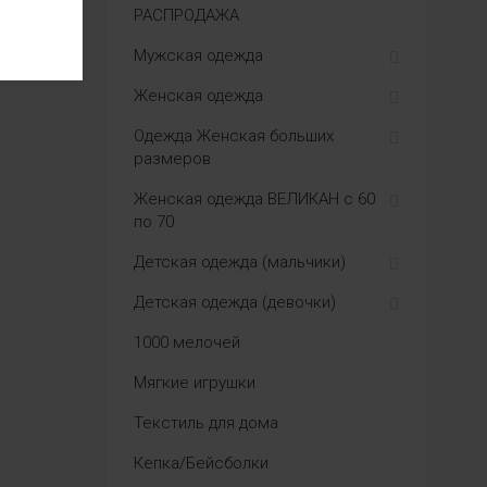
РАСПРОДАЖА
Мужская одежда
Женская одежда
Одежда Женская больших
размеров
Женская одежда ВЕЛИКАН с 60
по 70
Детская одежда (мальчики)
Детская одежда (девочки)
1000 мелочей
Мягкие игрушки
Текстиль для дома
Кепка/Бейсболки