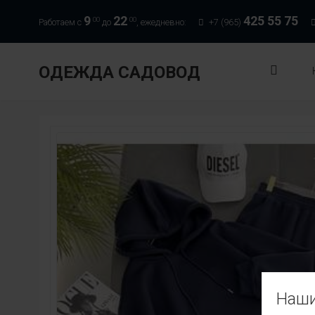
9
22
425 55 75
00
00
Работаем с
до
, ежедневно:
+7 (965)
ОДЕЖДА САДОВОД
Наши