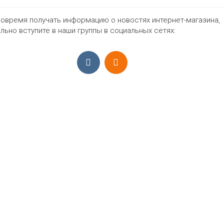
42
44
46
48
нет
Цвет
овремя получать информацию о новостях интернет-магазина,
льно вступите в наши группы в социальных сетях:
2128₽
ПРИЁМ ЗАКАЗОВ С 9:00-22:00, ЕЖЕ
Моб.:
+7 (965) 425 55 75
E-mail:
info@sadovodopt.com