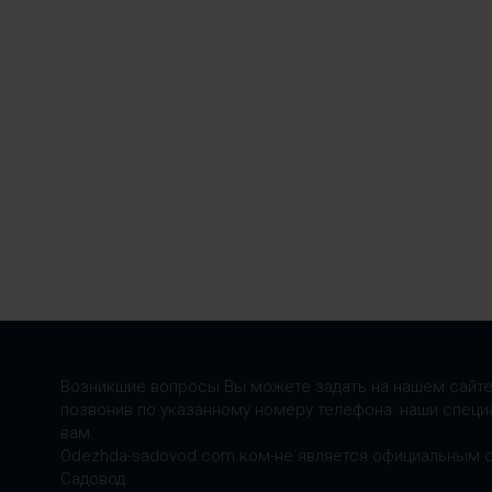
Возникшие вопросы Вы можете задать на нашем сайте
позвонив по указанному номеру телефона: наши специ
вам.
Odezhda-sadovod.com.ком-не является официальным 
Садовод.