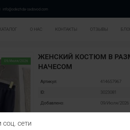
info@odezhda-sadovod.com
КАТАЛОГ
О НАС
КОНТАКТЫ
ОТЗЫВЫ
БЛО
ЖЕНСКИЙ КОСТЮМ В РАЗМ
09/Июля/2026
НАЧЕСОМ
Артикул:
414657967
ID:
3023081
Добавлено:
09/Июля/2026
 соц. сети
Раз::
Замена: