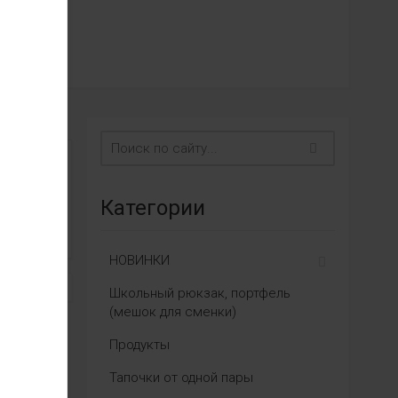
Категории
НОВИНКИ
Школьный рюкзак, портфель
(мешок для сменки)
Продукты
Тапочки от одной пары